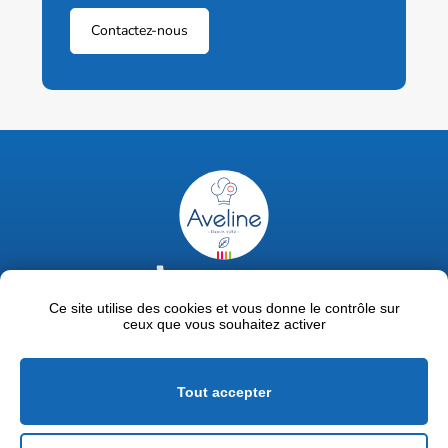
Contactez-nous
02 47 63 18 92
contact@avelinepro.fr
Ce site utilise des cookies et vous donne le contrôle sur
ceux que vous souhaitez activer
32 rue de la Liodière - 37300 Joué-lès-Tours
Facebook
LinkedIn
Youtube
Tout accepter
Mentions légales