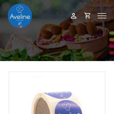
Panneau de gestion des cookies
Demande
Mon
de
compte
devis