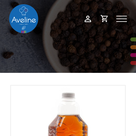
Panneau de gestion des cookies
Demande
Mon
de
compte
devis