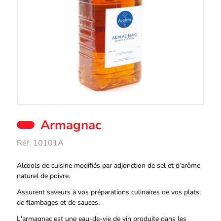
Armagnac
Réf:
10101A
Description
Alcools de cuisine modifiés par adjonction de sel et d’arôme
naturel de poivre.
Assurent saveurs à vos préparations culinaires de vos plats,
de flambages et de sauces.
L'armagnac est une eau-de-vie de vin produite dans les