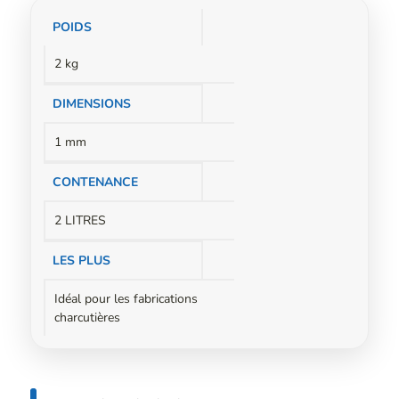
Informations
POIDS
complémentaires
2 kg
DIMENSIONS
1 mm
CONTENANCE
2 LITRES
LES PLUS
Idéal pour les fabrications
charcutières