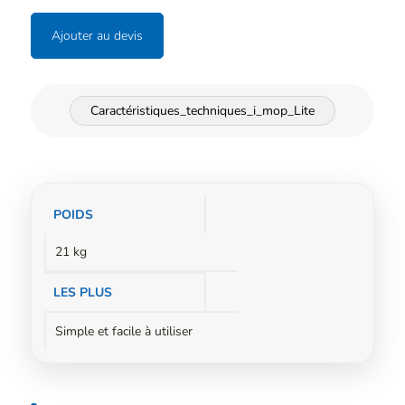
Ajouter au devis
Caractéristiques_techniques_i_mop_Lite
Informations
POIDS
complémentaires
21 kg
LES PLUS
Simple et facile à utiliser