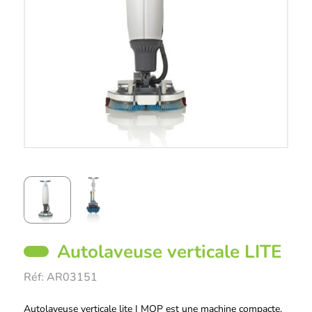
Autolaveuse verticale LITE
Réf:
AR03151
Description
Autolaveuse verticale lite I MOP est une machine compacte,