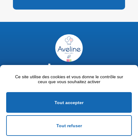
02 47 63 18 92
contact@avelinepro.fr
Ce site utilise des cookies et vous donne le contrôle sur
ceux que vous souhaitez activer
32 rue de la Liodière - 37300 Joué-lès-Tours
Facebook
LinkedIn
Youtube
Tout accepter
Mentions légales
Politique de confidentialité
Tout refuser
Conditions générales de vente