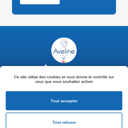
02 47 63 18 92
contact@avelinepro.fr
Ce site utilise des cookies et vous donne le contrôle sur
ceux que vous souhaitez activer
32 rue de la Liodière - 37300 Joué-lès-Tours
Facebook
LinkedIn
Youtube
Tout accepter
Mentions légales
Politique de confidentialité
Tout refuser