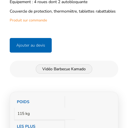
Equipemen
t : 4 roues dont 2 autobloquante
Couvercle de protection, thermomètre, tablettes rabattables
Produit sur commande
Ajouter au devis
Vidéo Barbecue Kamado
Informations
POIDS
complémentaires
115 kg
LES PLUS