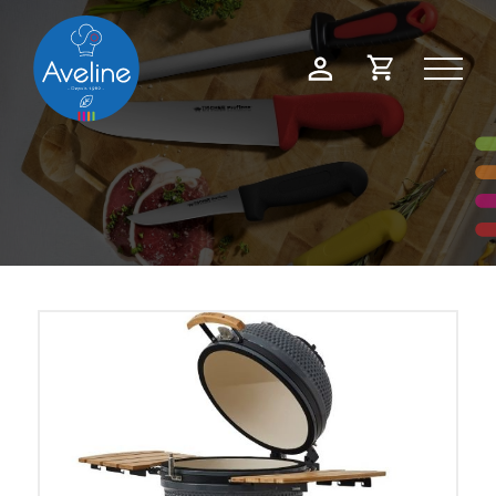
Panneau de gestion des cookies
Demande
Mon
de
compte
devis