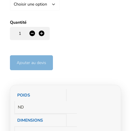
Quantité
-
+
Ajouter au devis
Informations
POIDS
complémentaires
ND
DIMENSIONS