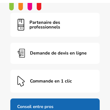
a
plusieurs
variations.
Les
Partenaire des
options
professionnels
peuvent
être
choisies
sur
la
page
Demande de devis en ligne
du
produit
Commande en 1 clic
Conseil entre pros