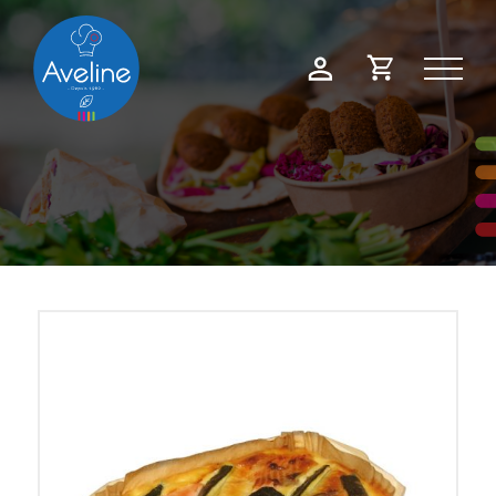
Panneau de gestion des cookies
Demande
Mon
de
compte
devis