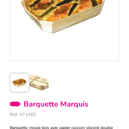
Barquette Marquis
Réf:
47106C
Description
Barquette, moule bois avec papier cuisson siliconé double