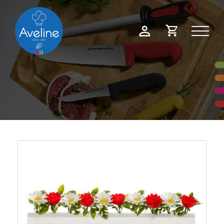
Panneau de gestion des cookies
Demande
Mon
de
compte
devis