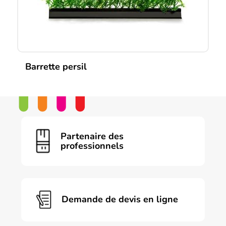
page
du
produit
Barrette persil
Ce
produit
a
plusieurs
variations.
Les
Partenaire des
options
professionnels
peuvent
être
choisies
sur
la
page
Demande de devis en ligne
du
produit