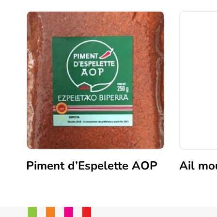
Piment d’Espelette AOP
Ail mo
Ce
produit
a