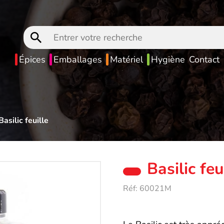
Entrer
votre
recherche
Épices
Emballages
Matériel
Hygiène
Contact
Basilic feuille
Basilic feu
Réf:
60021M