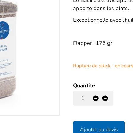
Description
Le Basilic est très appréc
apporte dans les plats.
Exceptionnelle avec l’huile
Flapper : 175 gr
Rupture de stock - en cour
Quantité
-
+
Ajouter au devis