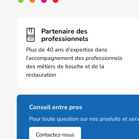
plusieurs
variations
Les
options
Partenaire des
peuvent
professionnels
être
choisies
Plus de 40 ans d'expertise dans
sur
l'accompagnement des professionnels
la
des métiers de bouche et de la
page
restauration
du
produit
Conseil entre pros
Pour toute question sur nos produits et serv
Contactez-nous