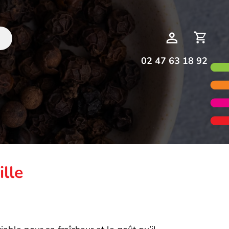
Deman
Mon
de
compte
devis
02 47 63 18 92
ille