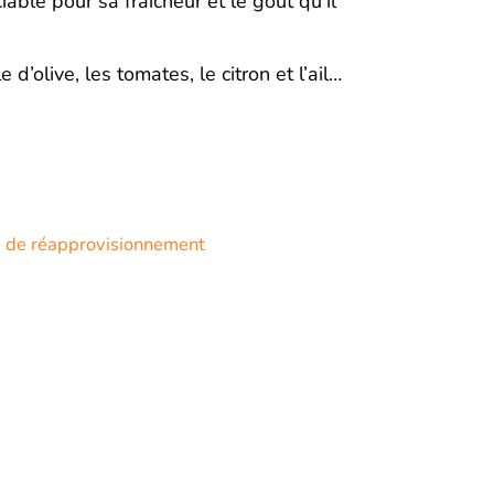
iable pour sa fraîcheur et le goût qu’il
 d’olive, les tomates, le citron et l’ail…
s de réapprovisionnement