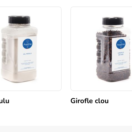
ulu
Girofle clou