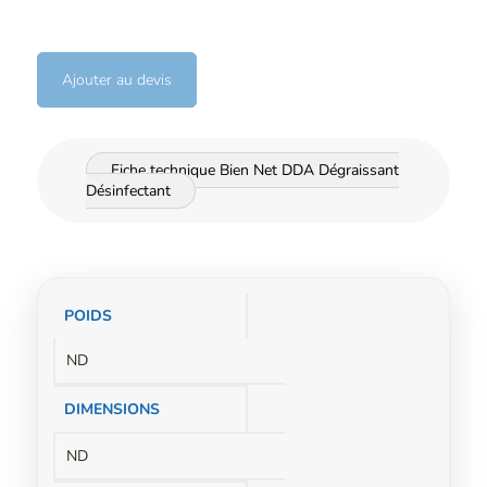
Ajouter au devis
Fiche technique Bien Net DDA Dégraissant
Désinfectant
Informations
POIDS
complémentaires
ND
DIMENSIONS
ND