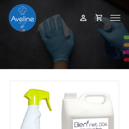
Panneau de gestion des cookies
Demande
Mon
de
compte
devis