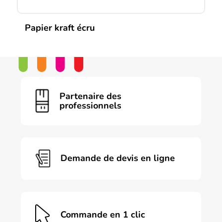
Papier kraft écru
Ce
produit
a
plusieurs
variations.
Les
Partenaire des
options
professionnels
peuvent
être
choisies
sur
la
page
Demande de devis en ligne
du
produit
Commande en 1 clic