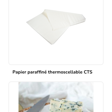
Papier paraffiné thermoscellable CTS
Ce
produit
a
plusieurs
variations.
Les
options