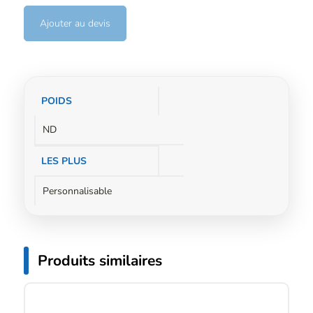
Ajouter au devis
Informations
POIDS
complémentaires
ND
LES PLUS
Personnalisable
Produits similaires