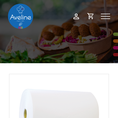
Panneau de gestion des cookies
Demande
Mon
de
compte
devis