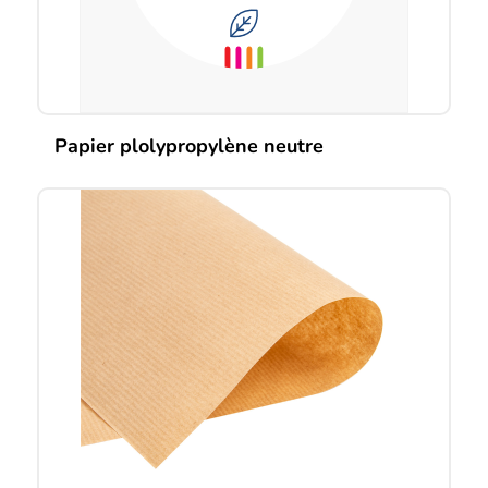
page
du
produit
Papier plolypropylène neutre