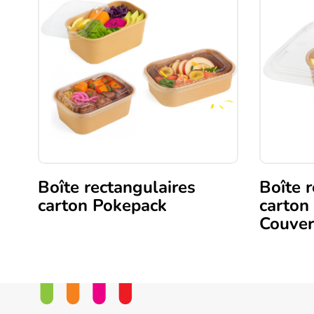
Boîte rectangulaires
Boîte 
carton Pokepack
carton
Couver
Ce
produit
Ce
a
produit
plusieurs
a
variations.
plusieurs