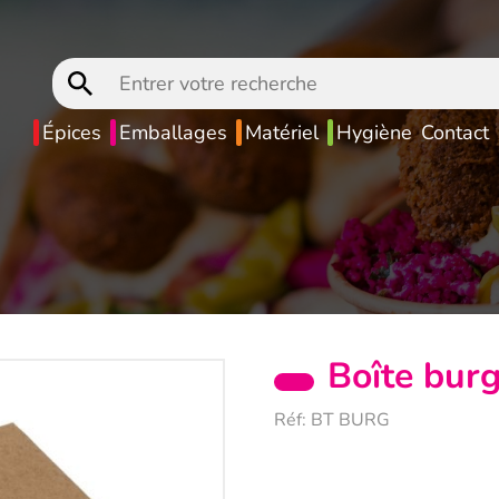
Entrer
votre
recherche
Épices
Emballages
Matériel
Hygiène
Contact
Boîte burg
Réf:
BT BURG