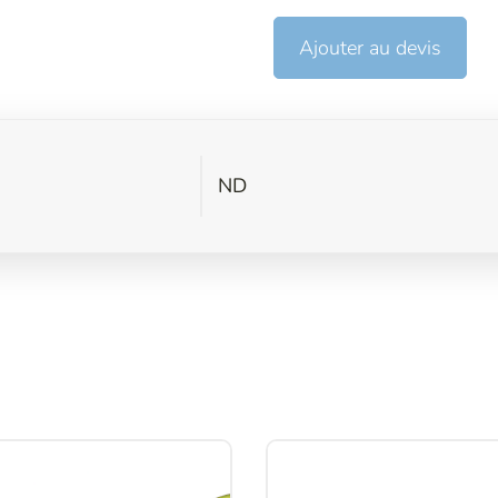
Ajouter au devis
ND
s