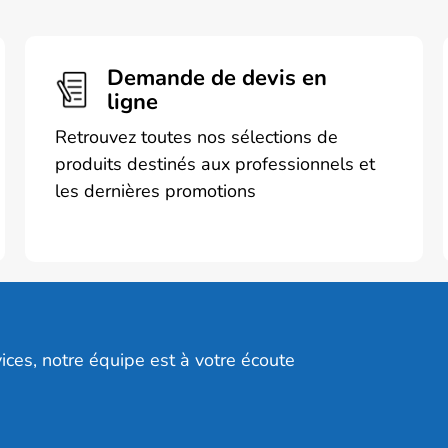
.
peuvent
être
choisies
Demande de devis en
sur
ligne
la
Retrouvez toutes nos sélections de
page
produits destinés aux professionnels et
du
les dernières promotions
produit
ices, notre équipe est à votre écoute