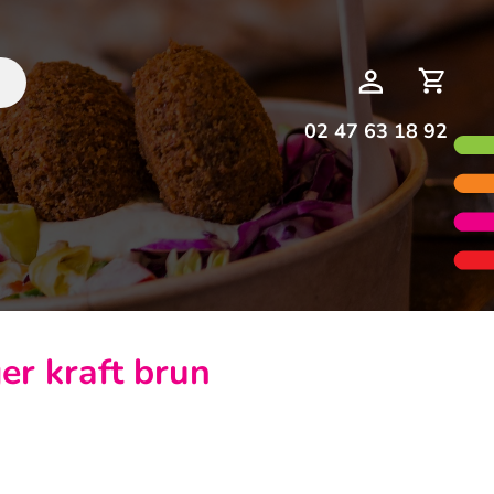
Deman
Mon
de
compte
devis
02 47 63 18 92
er kraft brun