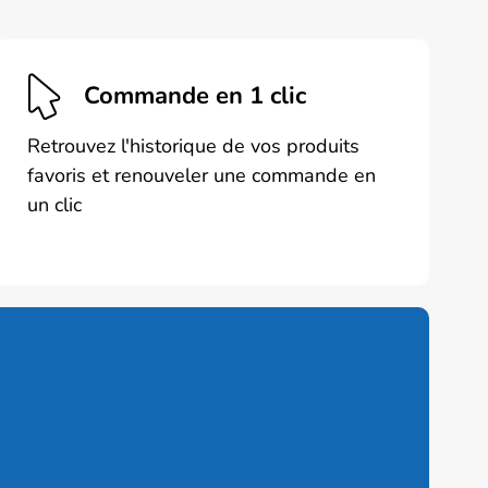
peuvent
être
choisies
Commande en 1 clic
sur
la
Retrouvez l'historique de vos produits
page
favoris et renouveler une commande en
du
un clic
produit