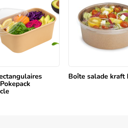
rectangulaires
Boîte salade kraft
 Pokepack
Ce
cle
produit
a
plusieurs
variations.
Les
options