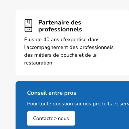
Les
variations
options
Les
peuvent
options
être
Partenaire des
peuvent
choisies
professionnels
être
sur
choisies
Plus de 40 ans d'expertise dans
la
sur
l'accompagnement des professionnels
page
la
des métiers de bouche et de la
du
page
produit
restauration
du
produit
Conseil entre pros
Pour toute question sur nos produits et serv
Contactez-nous