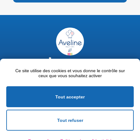
02 47 63 18 92
contact@avelinepro.fr
Ce site utilise des cookies et vous donne le contrôle sur
ceux que vous souhaitez activer
32 rue de la Liodière - 37300 Joué-lès-Tours
Facebook
LinkedIn
Youtube
Tout accepter
Mentions légales
Politique de confidentialité
Tout refuser
Conditions générales de vente