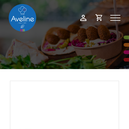
Panneau de gestion des cookies
Demande
Mon
de
compte
devis