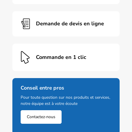
choisies
sur
la
page
Demande de devis en ligne
du
produit
Commande en 1 clic
Conseil entre pros
Pour toute question sur nos produits et services,
notre équipe est à votre écoute
Contactez-nous