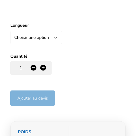
Longueur
Quantité
-
+
Ajouter au devis
Informations
POIDS