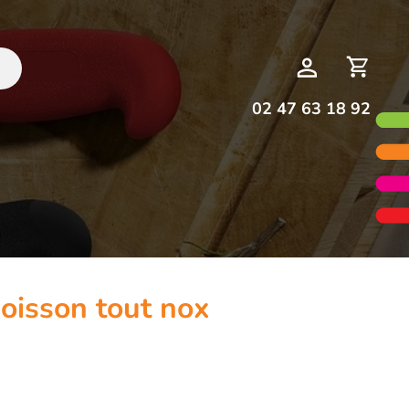
Deman
Mon
de
compte
devis
02 47 63 18 92
oisson tout nox