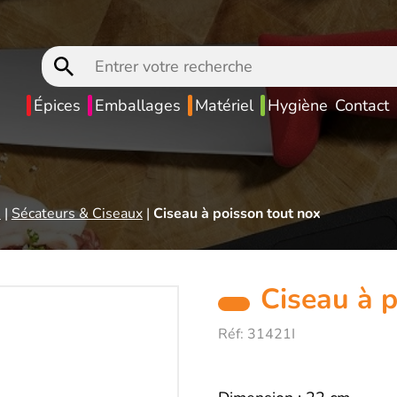
Entrer
votre
recherche
Épices
Emballages
Matériel
Hygiène
Contact
e
|
Sécateurs & Ciseaux
|
Ciseau à poisson tout nox
Ciseau à p
Réf:
31421I