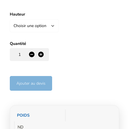
Hauteur
Quantité
-
+
Ajouter au devis
Informations
POIDS
complémentaires
ND