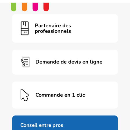
a
plusieurs
variations.
Les
Partenaire des
options
professionnels
peuvent
être
choisies
sur
la
page
Demande de devis en ligne
du
produit
Commande en 1 clic
Conseil entre pros