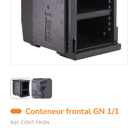
Conteneur frontal GN 1/1
Réf:
CONT FRON
Description