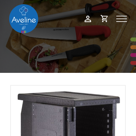
Panneau de gestion des cookies
Demande
Mon
de
compte
devis