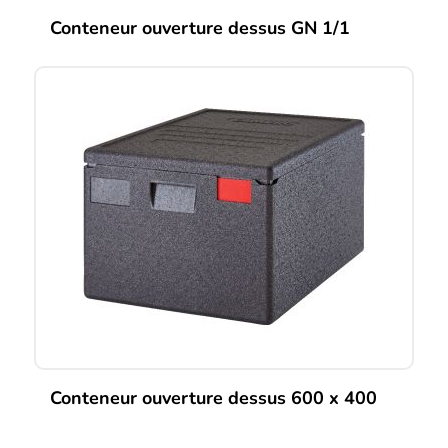
Conteneur ouverture dessus GN 1/1
Ce
produit
a
plusieurs
variations.
Les
options
peuvent
être
choisies
sur
la
page
du
produit
Conteneur ouverture dessus 600 x 400
Ce
produit