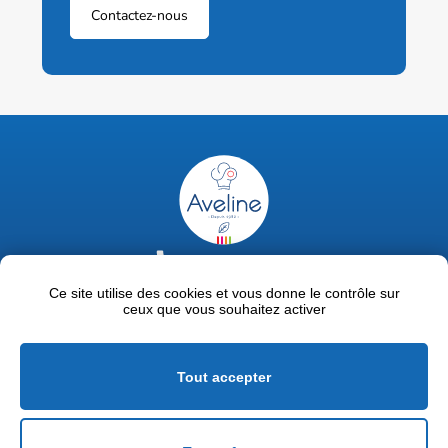
Contactez-nous
02 47 63 18 92
contact@avelinepro.fr
Ce site utilise des cookies et vous donne le contrôle sur
ceux que vous souhaitez activer
32 rue de la Liodière - 37300 Joué-lès-Tours
Facebook
LinkedIn
Youtube
Tout accepter
Mentions légales
Politique de confidentialité