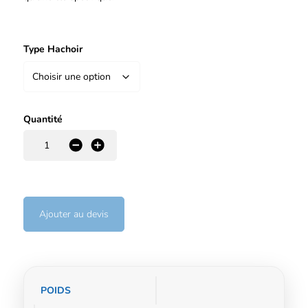
Type Hachoir
Quantité
-
+
Ajouter au devis
Informations
POIDS
complémentaires