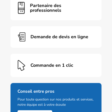
Les
Partenaire des
options
professionnels
peuvent
être
choisies
sur
la
page
Demande de devis en ligne
du
produit
Commande en 1 clic
Conseil entre pros
Pour toute question sur nos produits et services,
notre équipe est à votre écoute