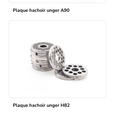
Plaque hachoir unger A90
Ce
produit
a
plusieurs
variations.
Les
options
peuvent
être
choisies
sur
la
page
du
produit
Plaque hachoir unger H82
Ce