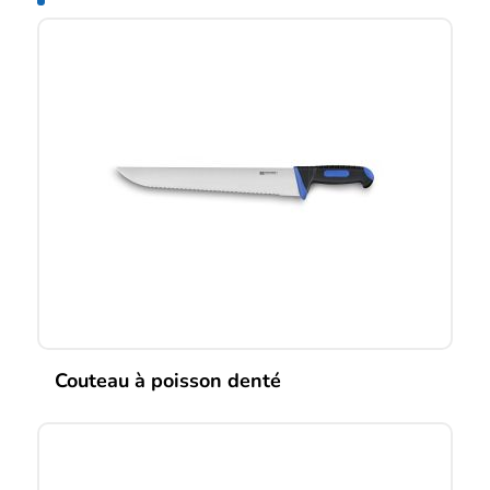
Couteau à poisson denté
Ce
produit
a
plusieurs