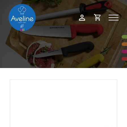
Panneau de gestion des cookies
Demande
Mon
de
compte
devis