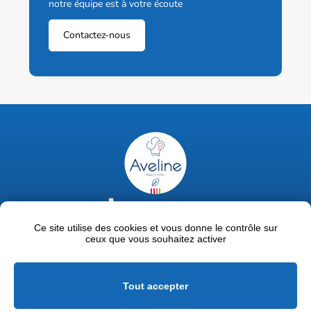
notre équipe est à votre écoute
Contactez-nous
02 47 63 18 92
contact@avelinepro.fr
Ce site utilise des cookies et vous donne le contrôle sur
ceux que vous souhaitez activer
32 rue de la Liodière - 37300 Joué-lès-Tours
Facebook
LinkedIn
Youtube
Tout accepter
Mentions légales