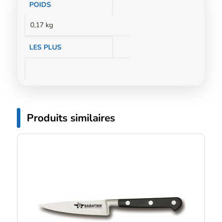
Informations
POIDS
complémentaires
0,17 kg
LES PLUS
Produits similaires