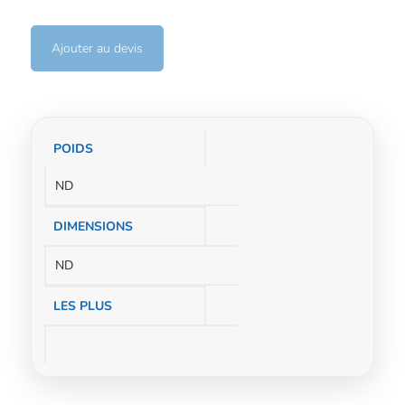
Ajouter au devis
Informations
POIDS
complémentaires
ND
DIMENSIONS
ND
LES PLUS