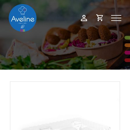
Panneau de gestion des cookies
Demande
Mon
de
compte
devis