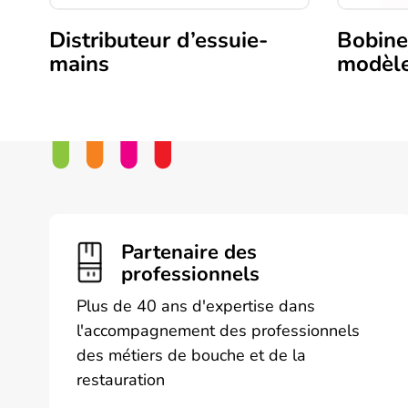
Distributeur d’essuie-
Bobine
mains
modèl
Ce
produit
a
plusieurs
variations.
Les
options
peuvent
Partenaire des
être
professionnels
choisies
Plus de 40 ans d'expertise dans
sur
l'accompagnement des professionnels
la
des métiers de bouche et de la
page
restauration
du
produit