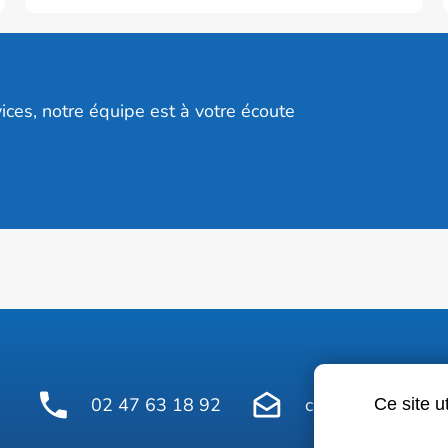
ices, notre équipe est à votre écoute
02 47 63 18 92
contact@avelinepr
Ce site u