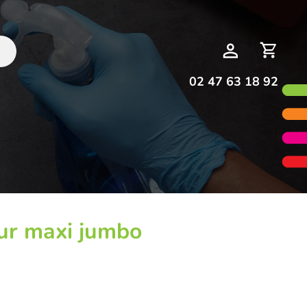
Deman
Mon
de
compte
devis
02 47 63 18 92
eur maxi jumbo