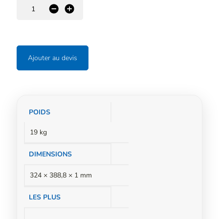
-
+
Ajouter au devis
Informations
POIDS
complémentaires
19 kg
DIMENSIONS
324 × 388,8 × 1 mm
LES PLUS