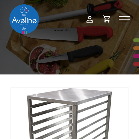
Panneau de gestion des cookies
Demande
Mon
de
compte
devis