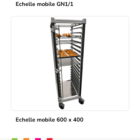
Echelle mobile GN1/1
Ce
produit
a
plusieurs
variations.
Les
options
peuvent
être
choisies
sur
la
page
du
produit
Echelle mobile 600 x 400