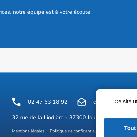
ices, notre équipe est à votre écoute
02 47 63 18 92
contact@avelinepr
Ce site u
Face
32 rue de la Liodière - 37300 Joué-lès-Tours
Tout
Mentions légales
Politique de confidentialité
Conditions géné