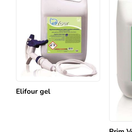
Elifour gel
Prim V