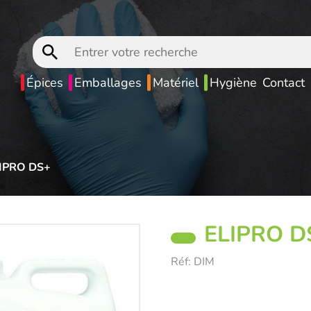
Entrer
votre
recherche
Épices
Emballages
Matériel
Hygiène
Contact
IPRO DS+
ELIPRO D
Réf:
DIM