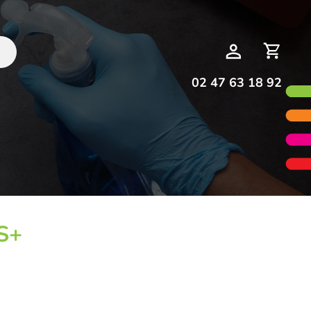
Deman
Mon
de
compte
devis
02 47 63 18 92
S+