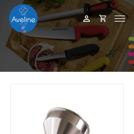
Panneau de gestion des cookies
Demande
Mon
de
compte
devis