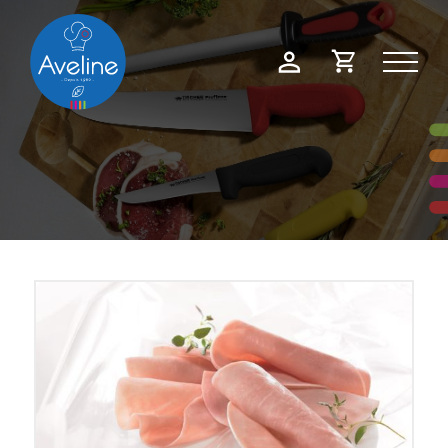
Panneau de gestion des cookies
Demande
Mon
de
compte
devis