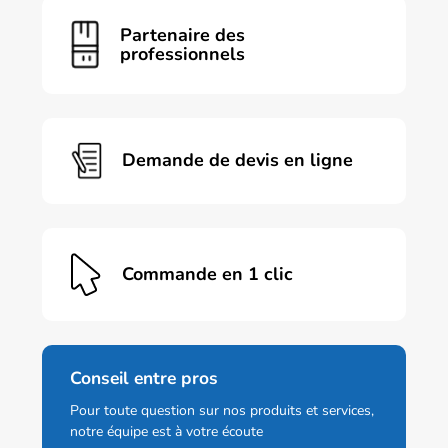
variations.
Les
Partenaire des
options
professionnels
peuvent
être
choisies
sur
la
page
Demande de devis en ligne
du
produit
Commande en 1 clic
Conseil entre pros
Pour toute question sur nos produits et services,
notre équipe est à votre écoute