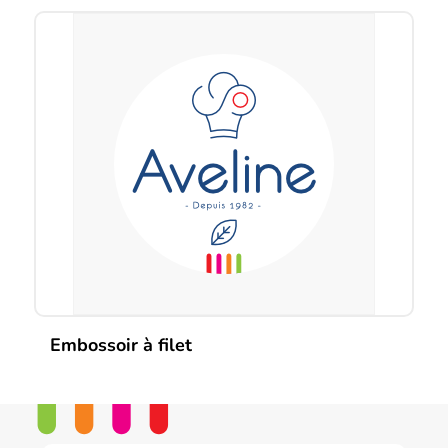
Embossoir à filet
Ce
produit
a
plusieurs