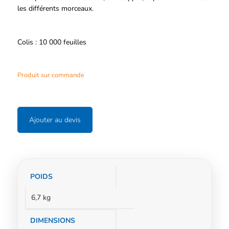
les différents morceaux.
Colis : 10 000 feuilles
Produit sur commande
Ajouter au devis
Informations
POIDS
complémentaires
6,7 kg
DIMENSIONS