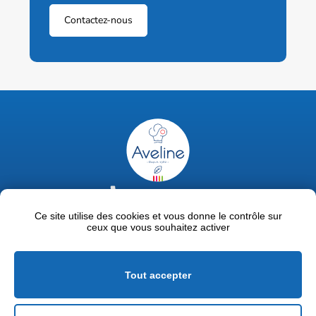
Contactez-nous
02 47 63 18 92
contact@avelinepro.fr
Ce site utilise des cookies et vous donne le contrôle sur
ceux que vous souhaitez activer
32 rue de la Liodière - 37300 Joué-lès-Tours
Facebook
LinkedIn
Youtube
Tout accepter
Mentions légales