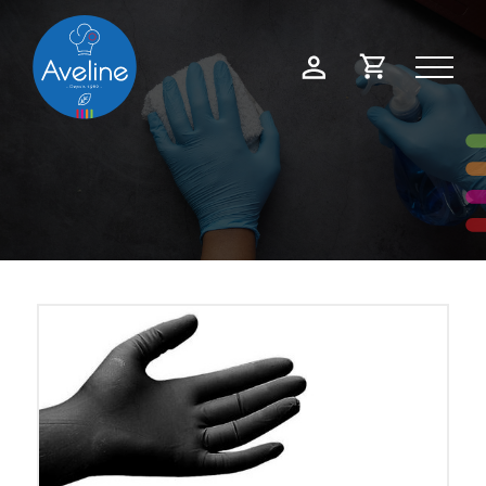
Panneau de gestion des cookies
Demande
Mon
de
compte
devis