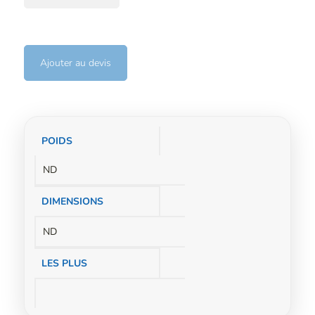
Ajouter au devis
Informations
POIDS
complémentaires
ND
DIMENSIONS
ND
LES PLUS