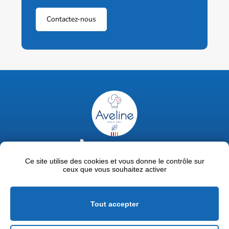
Contactez-nous
02 47 63 18 92
contact@avelinepro.fr
Ce site utilise des cookies et vous donne le contrôle sur
ceux que vous souhaitez activer
32 rue de la Liodière - 37300 Joué-lès-Tours
Facebook
LinkedIn
Youtube
Tout accepter
Mentions légales