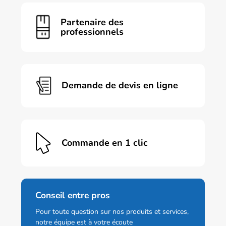
variations.
Les
Partenaire des
options
professionnels
peuvent
être
choisies
sur
la
page
Demande de devis en ligne
du
produit
Commande en 1 clic
Conseil entre pros
Pour toute question sur nos produits et services,
notre équipe est à votre écoute