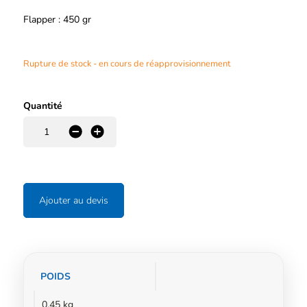
Flapper : 450 gr
Rupture de stock - en cours de réapprovisionnement
Quantité
-
+
Ajouter au devis
Informations
POIDS
complémentaires
0,45 kg