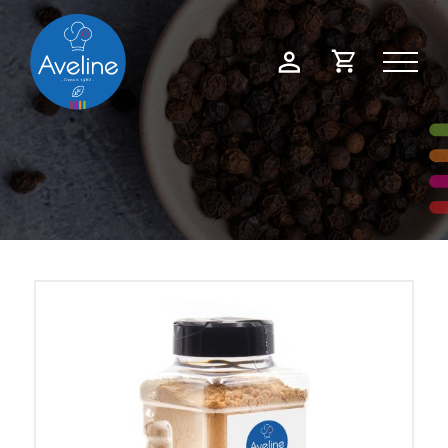
Panneau de gestion des cookies
Demande
Mon
de
compte
devis