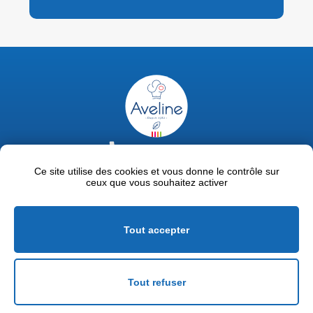
02 47 63 18 92
contact@avelinepro.fr
Ce site utilise des cookies et vous donne le contrôle sur
ceux que vous souhaitez activer
32 rue de la Liodière - 37300 Joué-lès-Tours
Facebook
LinkedIn
Youtube
Tout accepter
Mentions légales
Politique de confidentialité
Tout refuser
Conditions générales de vente