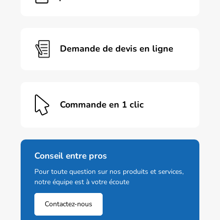
être
choisies
sur
la
page
Demande de devis en ligne
du
produit
Commande en 1 clic
Conseil entre pros
Pour toute question sur nos produits et services,
notre équipe est à votre écoute
Contactez-nous