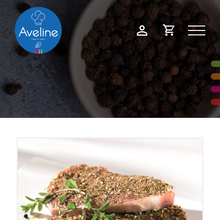
Panneau de gestion des cookies
Demande
Mon
de
compte
devis