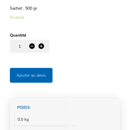
Sachet : 500 gr
En stock
Quantité
-
+
Ajouter au devis
Informations
POIDS
complémentaires
0,5 kg