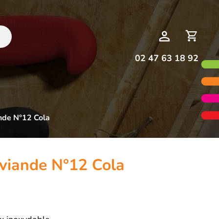
Deman
Mon
de
compte
devis
02 47 63 18 92
ande N°12 Cola
 viande N°12 Cola