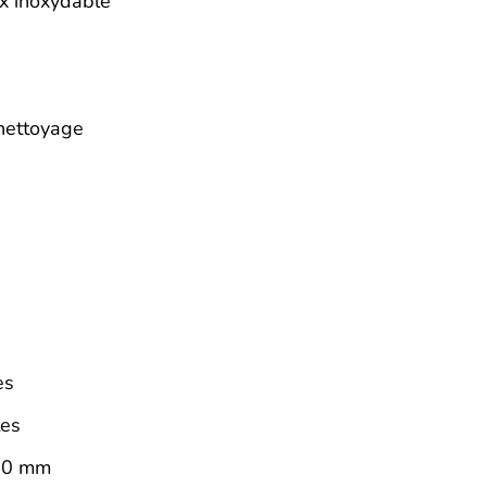
ox inoxydable
 nettoyage
es
tes
 10 mm