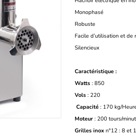
Description
Hachoir électrique en in
Monophasé
Robuste
Facile d’utilisation et de
Silencieux
Caractéristique :
Watts
: 850
Vols
: 220
Capacité
: 170 kg/Heur
Moteur
: 200 tours/minu
Grilles inox
n°12 : 8 et