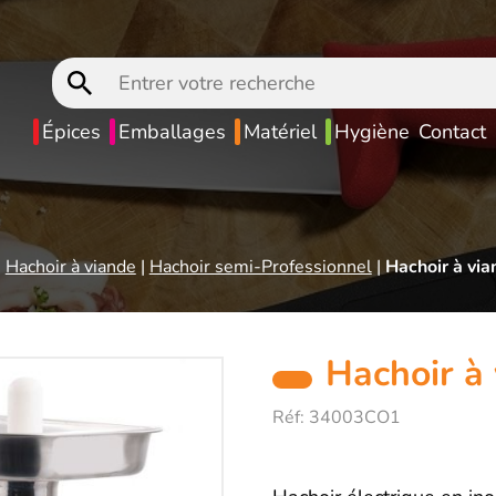
Entrer
votre
recherche
Épices
Emballages
Matériel
Hygiène
Contact
|
Hachoir à viande
|
Hachoir semi-Professionnel
|
Hachoir à vi
Hachoir à
Réf:
34003CO1