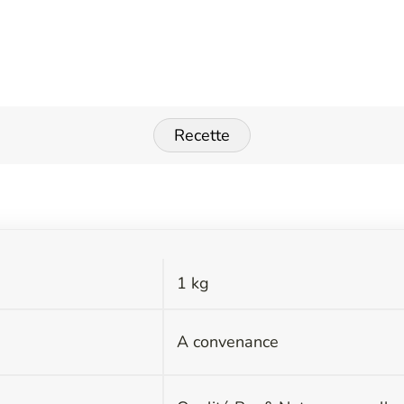
Recette
1 kg
s
A convenance