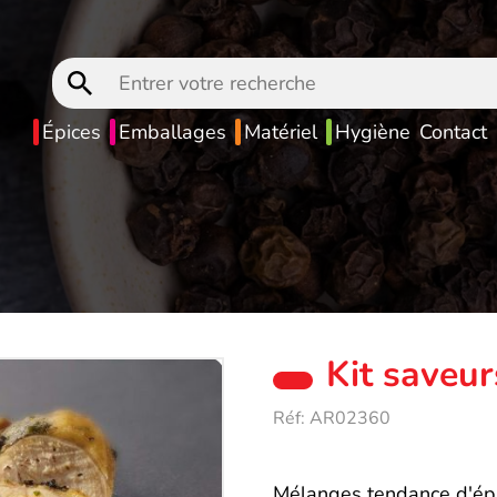
Entrer
votre
recherche
Épices
Emballages
Matériel
Hygiène
Contact
Kit saveu
Réf:
AR02360
Mélanges tendance d'épic