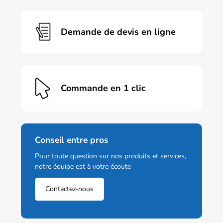
sur
la
page
Demande de devis en ligne
du
produit
Commande en 1 clic
Conseil entre pros
Pour toute question sur nos produits et services,
notre équipe est à votre écoute
Contactez-nous