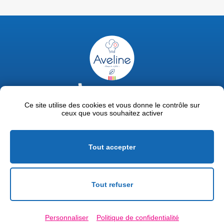
02 47 63 18 92
contact@avelinepro.fr
Ce site utilise des cookies et vous donne le contrôle sur
ceux que vous souhaitez activer
32 rue de la Liodière - 37300 Joué-lès-Tours
Facebook
LinkedIn
Youtube
Tout accepter
Mentions légales
Politique de confidentialité
Tout refuser
Conditions générales de vente
Personnaliser
Politique de confidentialité