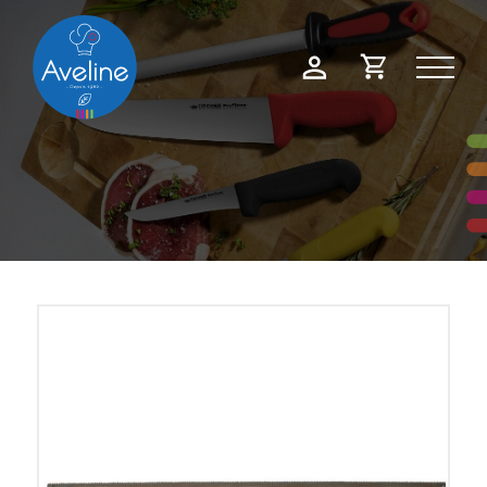
Panneau de gestion des cookies
Demande
Mon
de
compte
devis