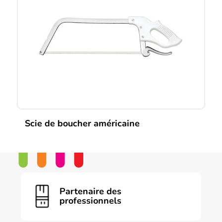
Scie de boucher américaine
Ce
produit
a
plusieurs
variations.
Les
Partenaire des
options
professionnels
peuvent
être
choisies