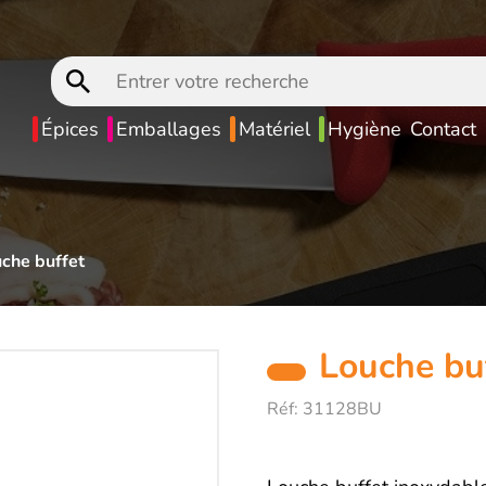
Entrer
votre
recherche
Épices
Emballages
Matériel
Hygiène
Contact
che buffet
Louche bu
Réf:
31128BU