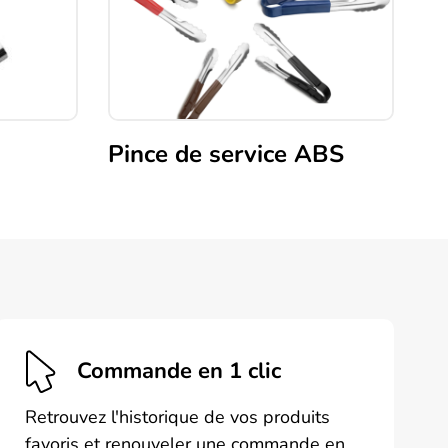
Pince de service ABS
Ce
produit
a
plusieurs
variations.
Les
options
peuvent
Commande en 1 clic
être
choisies
Retrouvez l'historique de vos produits
sur
favoris et renouveler une commande en