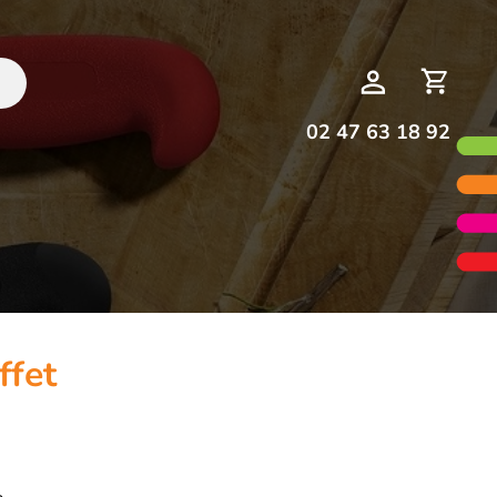
Deman
Mon
de
compte
devis
02 47 63 18 92
ffet