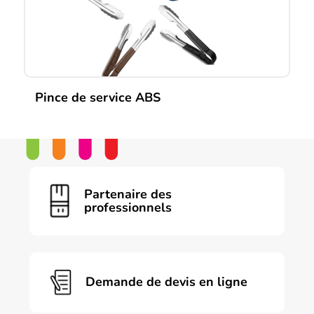
Pince de service ABS
Ce
produit
a
plusieurs
variations.
Les
Partenaire des
options
professionnels
peuvent
être
choisies
sur
la
page
Demande de devis en ligne
du
produit