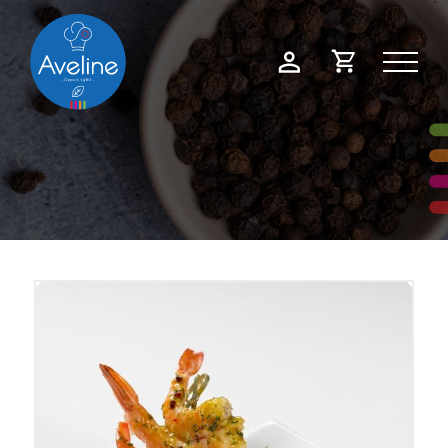
Panneau de gestion des cookies
Demande
Mon
de
compte
devis