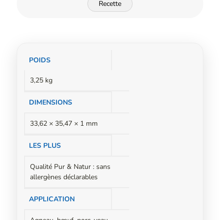
Recette
Informations
POIDS
complémentaires
3,25 kg
DIMENSIONS
33,62 × 35,47 × 1 mm
LES PLUS
Qualité Pur & Natur : sans
allergènes déclarables
APPLICATION