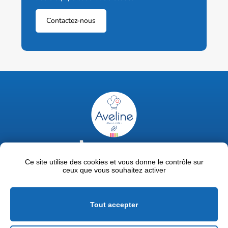
Contactez-nous
02 47 63 18 92
contact@avelinepro.fr
Ce site utilise des cookies et vous donne le contrôle sur
ceux que vous souhaitez activer
32 rue de la Liodière - 37300 Joué-lès-Tours
Facebook
LinkedIn
Youtube
Tout accepter
Mentions légales