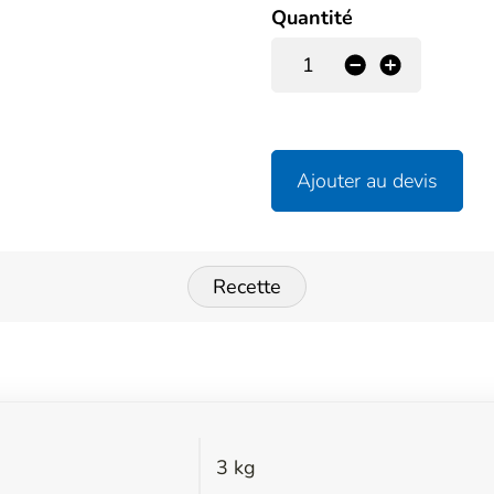
Quantité
-
+
Ajouter au devis
Recette
3 kg