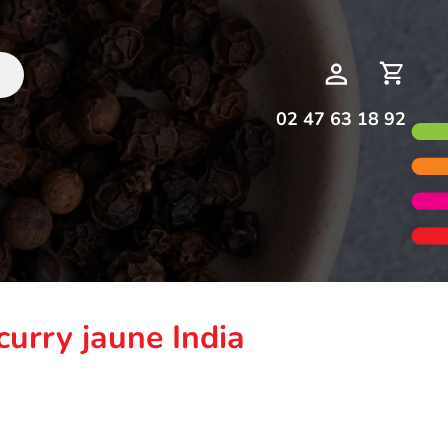
Deman
Mon
de
compte
devis
02 47 63 18 92
urry jaune India