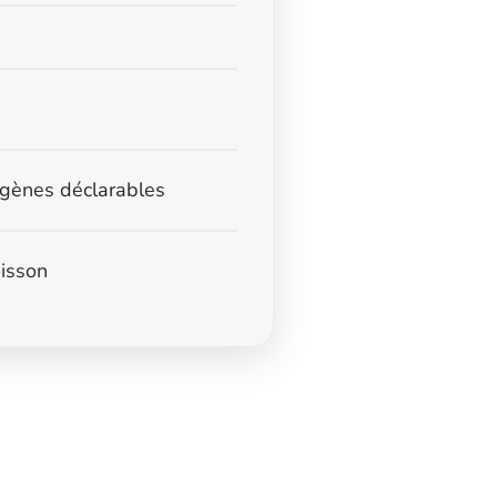
ergènes déclarables
oisson