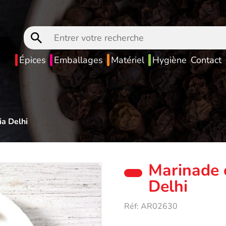
Entrer
votre
recherche
Épices
Emballages
Matériel
Hygiène
Contact
ia Delhi
Marinade c
Delhi
Réf:
AR02630