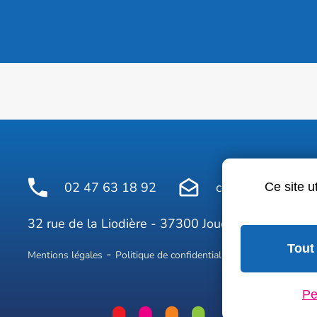
02 47 63 18 92
contact@avelinepr
Ce site u
Face
32 rue de la Liodière - 37300 Joué-lès-Tours
Tout
Mentions légales
Politique de confidentialité
Conditions géné
Pe