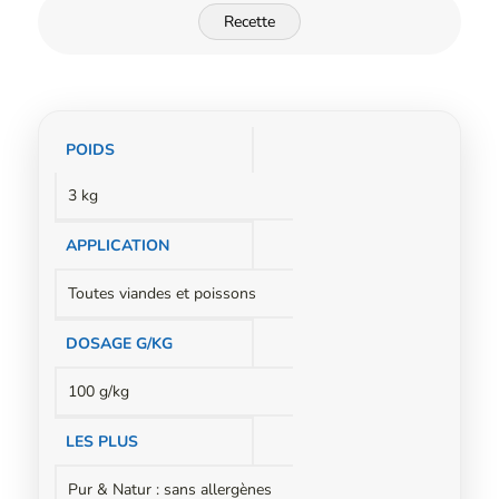
Recette
Informations
POIDS
complémentaires
3 kg
APPLICATION
Toutes viandes et poissons
DOSAGE G/KG
100 g/kg
LES PLUS
Pur & Natur : sans allergènes