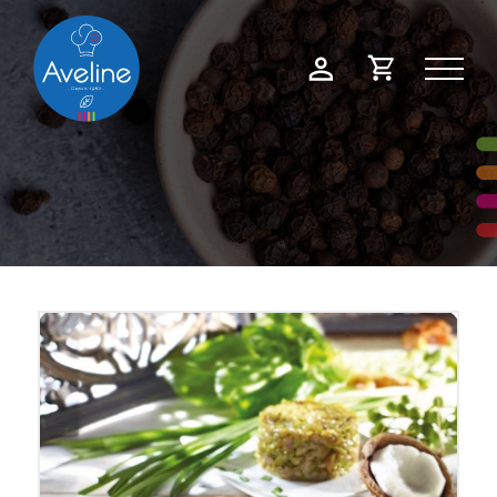
Panneau de gestion des cookies
Demande
Mon
de
compte
devis