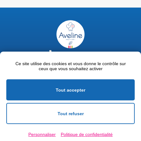
02 47 63 18 92
contact@avelinepro.fr
Ce site utilise des cookies et vous donne le contrôle sur
ceux que vous souhaitez activer
32 rue de la Liodière - 37300 Joué-lès-Tours
Facebook
LinkedIn
Youtube
Tout accepter
Mentions légales
Politique de confidentialité
Tout refuser
Conditions générales de vente
Personnaliser
Politique de confidentialité