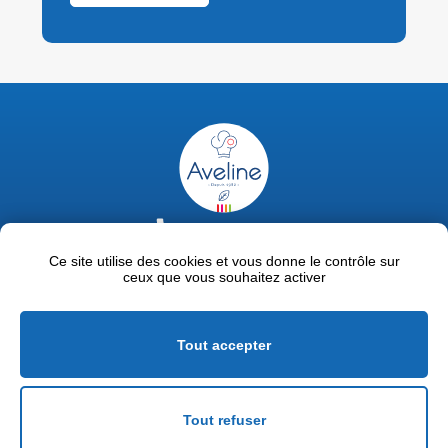
02 47 63 18 92
contact@avelinepro.fr
Ce site utilise des cookies et vous donne le contrôle sur
ceux que vous souhaitez activer
32 rue de la Liodière - 37300 Joué-lès-Tours
Facebook
LinkedIn
Youtube
Tout accepter
Mentions légales
Politique de confidentialité
Tout refuser
Conditions générales de vente