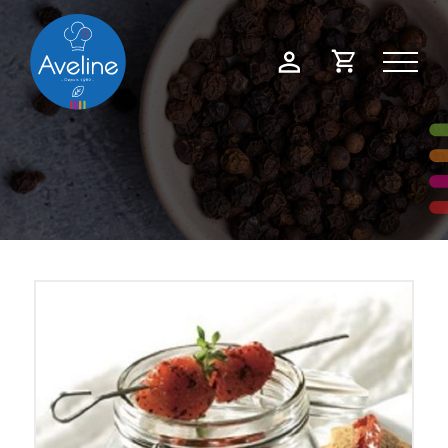
Panneau de gestion des cookies
Demande
Mon
de
compte
devis