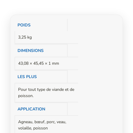
Informations
POIDS
complémentaires
3,25 kg
DIMENSIONS
43,08 × 45,45 × 1 mm
LES PLUS
Pour tout type de viande et de
poisson.
APPLICATION
Agneau, bœuf, porc, veau,
volaille, poisson