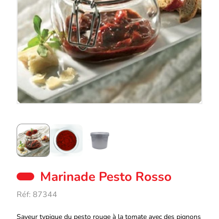
Marinade Pesto Rosso
Réf:
87344
Description
Saveur typique du pesto rouge à la tomate avec des pignons