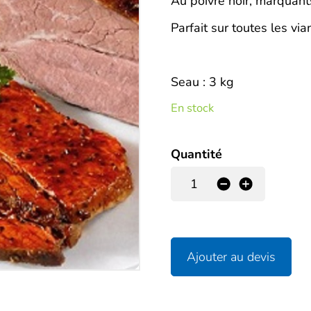
Description
Au poivre noir, marquants
Parfait sur toutes les via
Seau : 3 kg
En stock
Quantité
-
+
Ajouter au devis