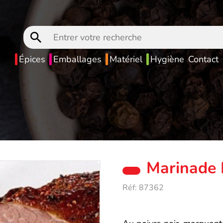
Entrer
votre
recherche
Épices
Emballages
Matériel
Hygiène
Contact
Marinade 
Réf:
87362