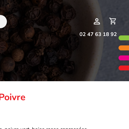
Deman
Mon
de
compte
devis
02 47 63 18 92
Poivre