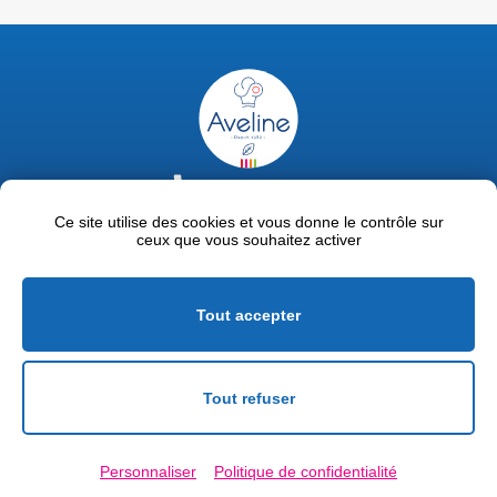
02 47 63 18 92
contact@avelinepro.fr
Ce site utilise des cookies et vous donne le contrôle sur
ceux que vous souhaitez activer
32 rue de la Liodière - 37300 Joué-lès-Tours
Facebook
LinkedIn
Youtube
Tout accepter
Mentions légales
Politique de confidentialité
Tout refuser
Conditions générales de vente
Personnaliser
Politique de confidentialité