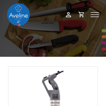
Panneau de gestion des cookies
Demande
Mon
de
compte
devis