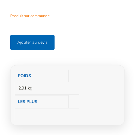
Description
Produit sur commande
Ajouter au devis
Informations
POIDS
complémentaires
2,91 kg
LES PLUS