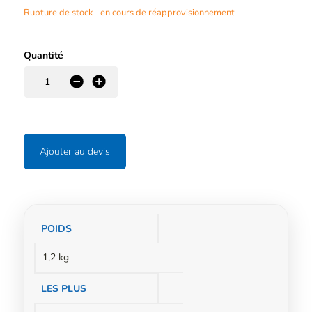
Rupture de stock - en cours de réapprovisionnement
Quantité
-
+
Ajouter au devis
Informations
POIDS
complémentaires
1,2 kg
LES PLUS