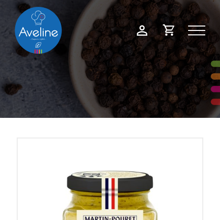
Panneau de gestion des cookies
Demande
Mon
de
compte
devis