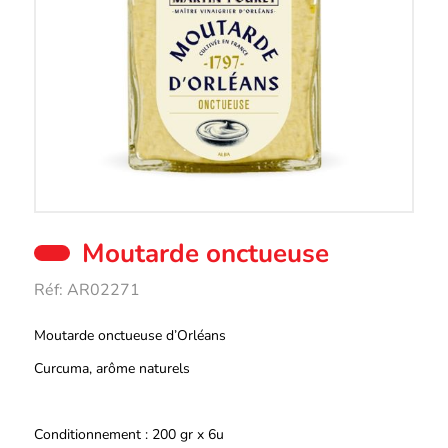
Moutarde onctueuse
Réf:
AR02271
Description
Moutarde onctueuse d’Orléans
Curcuma, arôme naturels
Conditionnement : 200 gr x 6u