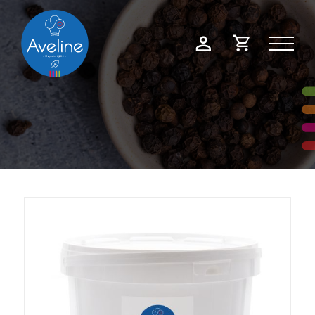
Panneau de gestion des cookies
Demande
Mon
de
compte
devis