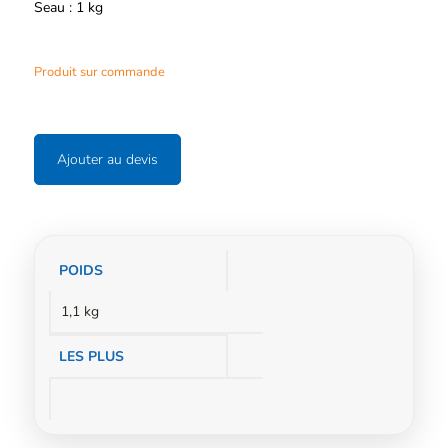
Seau : 1 kg
Produit sur commande
Ajouter au devis
Informations
POIDS
complémentaires
1,1 kg
LES PLUS