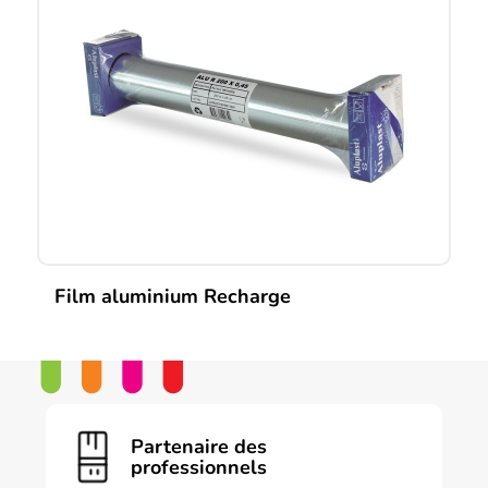
Film aluminium Recharge
Ce
produit
a
plusieurs
variations.
Les
Partenaire des
options
professionnels
peuvent