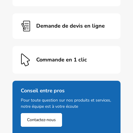
être
choisies
sur
la
page
Demande de devis en ligne
du
produit
Commande en 1 clic
Conseil entre pros
Pour toute question sur nos produits et services,
notre équipe est à votre écoute
Contactez-nous