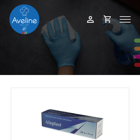
Panneau de gestion des cookies
Demande
Mon
de
compte
devis