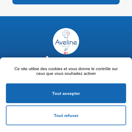
02 47 63 18 92
contact@avelinepro.fr
Ce site utilise des cookies et vous donne le contrôle sur
ceux que vous souhaitez activer
32 rue de la Liodière - 37300 Joué-lès-Tours
Facebook
LinkedIn
Youtube
Tout accepter
Mentions légales
Politique de confidentialité
Tout refuser
Conditions générales de vente