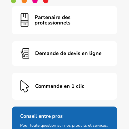
plusieurs
variations.
Les
Partenaire des
options
professionnels
peuvent
être
choisies
sur
la
page
Demande de devis en ligne
du
produit
Commande en 1 clic
Conseil entre pros
Pour toute question sur nos produits et services,