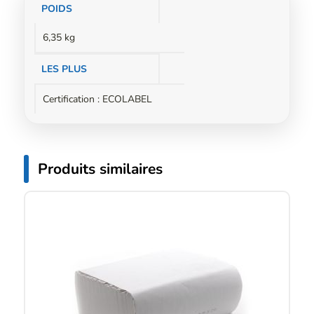
Informations
POIDS
complémentaires
6,35 kg
LES PLUS
Certification : ECOLABEL
Produits similaires