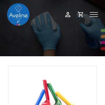
Panneau de gestion des cookies
Demande
Mon
de
compte
devis