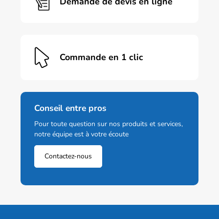
Demande de devis en ligne
du
produit
Commande en 1 clic
Conseil entre pros
Pour toute question sur nos produits et services,
notre équipe est à votre écoute
Contactez-nous