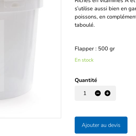
Description
Riches en vitamines A et 
s’utilise aussi bien en 
poissons, en complémen
taboulé.
Flapper : 500 gr
En stock
Quantité
-
+
Ajouter au devis