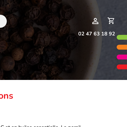
Deman
Mon
de
compte
devis
02 47 63 18 92
cons