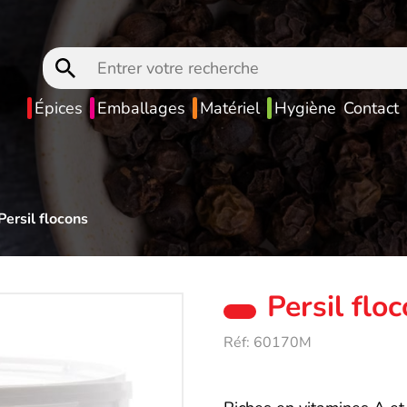
Entrer
votre
recherche
Épices
Emballages
Matériel
Hygiène
Contact
Persil flocons
Persil flo
Réf:
60170M