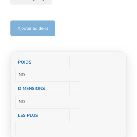
Ajouter au devis
Informations
POIDS
complémentaires
ND
DIMENSIONS
ND
LES PLUS