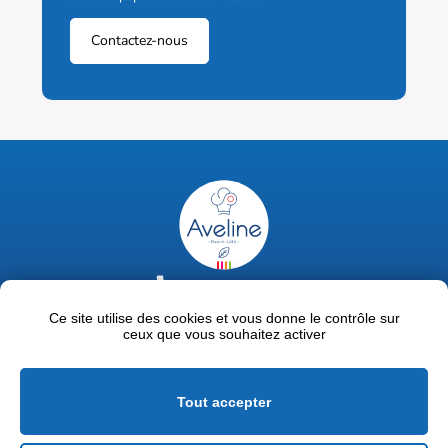
Contactez-nous
02 47 63 18 92
contact@avelinepro.fr
Ce site utilise des cookies et vous donne le contrôle sur
ceux que vous souhaitez activer
32 rue de la Liodière - 37300 Joué-lès-Tours
Facebook
LinkedIn
Youtube
Tout accepter
Mentions légales