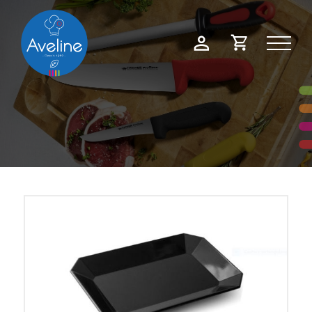
Panneau de gestion des cookies
Demande
Mon
de
compte
devis