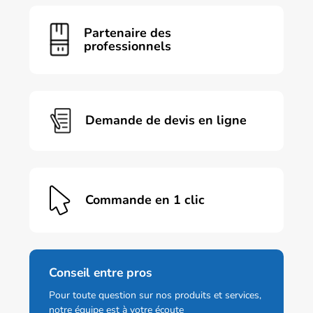
variations.
Les
Partenaire des
options
professionnels
peuvent
être
choisies
sur
la
page
Demande de devis en ligne
du
produit
Commande en 1 clic
Conseil entre pros
Pour toute question sur nos produits et services,
notre équipe est à votre écoute