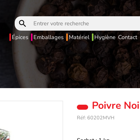
Entrer
votre
recherche
Épices
Emballages
Matériel
Hygiène
Contact
Poivre No
Réf:
60202MVH