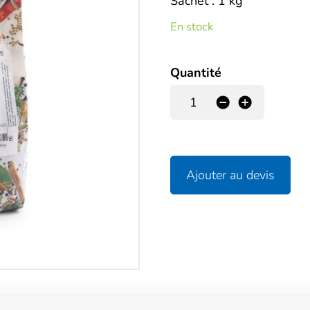
Description
Sachet : 1 kg
En stock
Quantité
-
+
Ajouter au devis