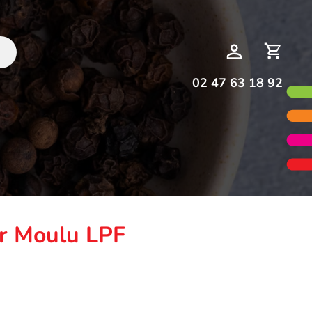
Deman
Mon
de
compte
devis
02 47 63 18 92
ir Moulu LPF