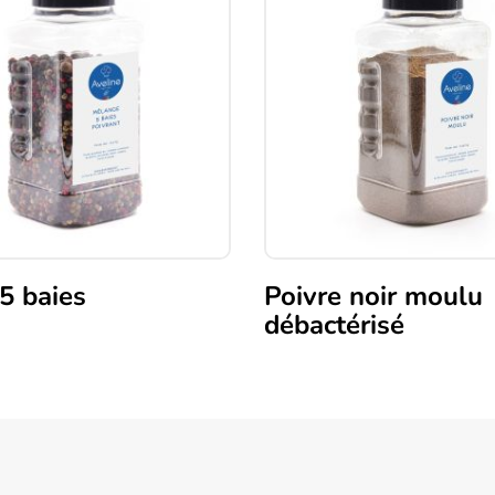
 5 baies
Poivre noir moulu
débactérisé
Ce
produit
a
plusieurs
variations.