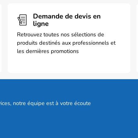
Les
options
Demande de devis en
peuvent
ligne
être
choisies
Retrouvez toutes nos sélections de
sur
produits destinés aux professionnels et
la
les dernières promotions
page
du
produit
ices, notre équipe est à votre écoute