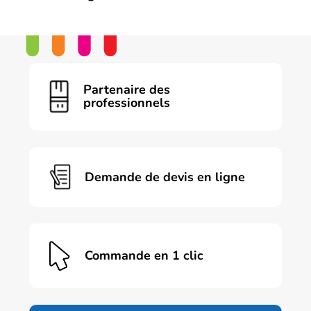
Ce
produit
a
plusieurs
variations.
Les
Partenaire des
options
professionnels
peuvent
être
choisies
sur
la
page
Demande de devis en ligne
du
produit
Commande en 1 clic