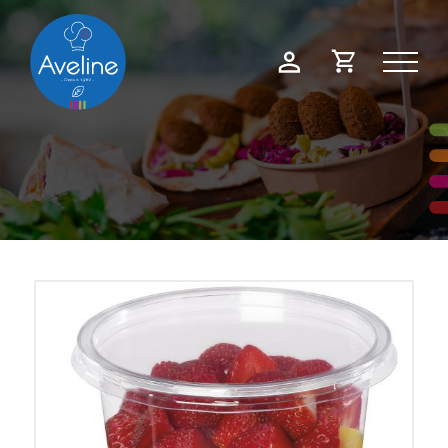
Panneau de gestion des cookies
Demande
Mon
de
compte
devis