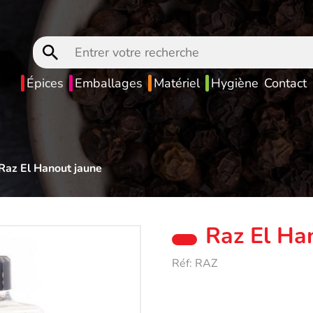
Entrer
votre
recherche
Épices
Emballages
Matériel
Hygiène
Contact
Raz El Hanout jaune
Raz El Ha
Réf:
RAZ