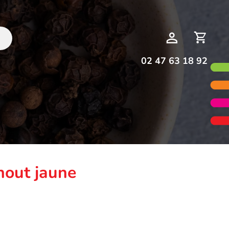
Deman
Mon
de
compte
devis
02 47 63 18 92
nout jaune