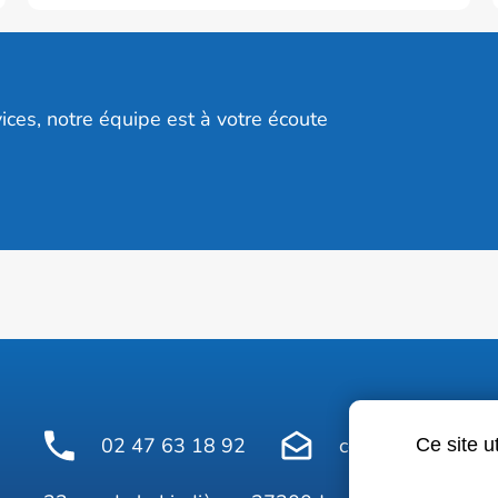
ices, notre équipe est à votre écoute
02 47 63 18 92
contact@avelinepr
Ce site u