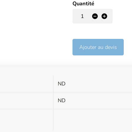
Quantité
-
+
Ajouter au devis
ND
s
ND