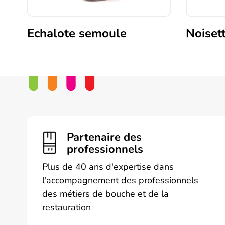
Echalote semoule
Noisett
Ce
produit
a
plusieurs
variations.
Les
options
peuvent
Partenaire des
être
professionnels
choisies
Plus de 40 ans d'expertise dans
sur
l'accompagnement des professionnels
la
des métiers de bouche et de la
page
restauration
du
produit