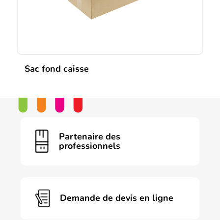
la
page
du
produit
Sac fond caisse
Ce
produit
a
plusieurs
variations.
Les
Partenaire des
options
professionnels
peuvent
être
choisies
sur
la
page
Demande de devis en ligne
du
produit