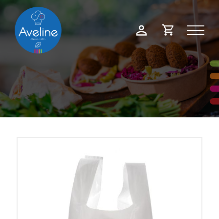
Panneau de gestion des cookies
Demande
Mon
de
compte
devis